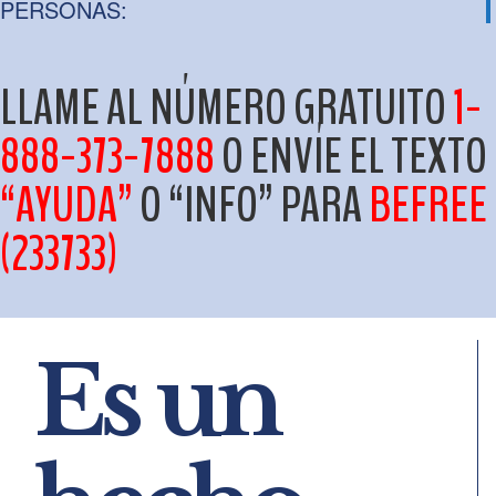
PERSONAS:
LLAME AL NÚMERO GRATUITO
1-
888-373-7888
O ENVÍE EL TEXTO
“AYUDA”
O “INFO” PARA
BEFREE
(233733)
Es un